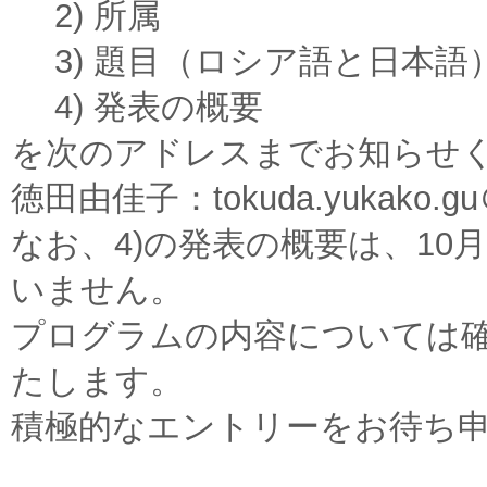
2) 所属
3) 題⽬（ロシア語と⽇本語
4) 発表の概要
を次のアドレスまでお知らせ
徳田由佳子：tokuda.yukako.gu＠u
なお、4)の発表の概要は、10
いません。
プログラムの内容については
たします。
積極的なエントリーをお待ち