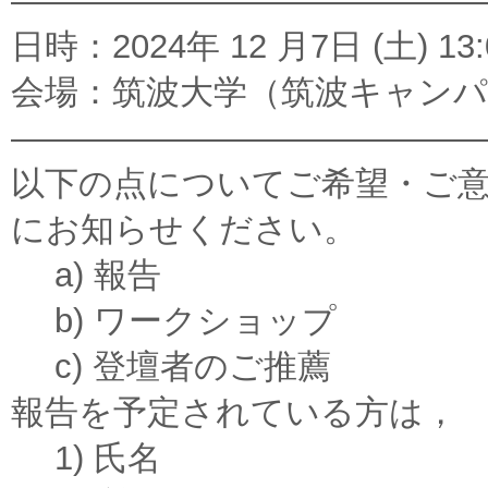
——————————————
⽇時：2024年 12 ⽉7⽇ (土) 13
会場：筑波⼤学（筑波キャン
——————————————
以下の点についてご希望・ご意⾒
にお知らせください。
a) 報告
b) ワークショップ
c) 登壇者のご推薦
報告を予定されている⽅は，
1) ⽒名