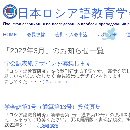
日本ロシア語教育学
Японская ассоциация по исследованию проблем преподавания ру
HOME
会長挨拶
会則・入会申込
お知らせ
「2022年3月」のお知らせ一覧
学会誌表紙デザインを募集します
『ロシア語教育研究』を今秋刊行する予定です。 新学会第1
新しいものにいたしたく 会員諸氏にデザインを募ります。 
にしてくだ ・・・
Read more
学会誌第1号（通算第13号）投稿募集
『ロシア語教育研究』新学会第1号（通算第13号）の原稿を
え、ふるってご応募ください。 要項露語版・書式は順次、
2022年3 ・・・
Read more