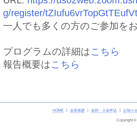
URL:
https://us02web.zoom.us/
g/register/tZIufu6vrTopGtTEufV
一人でも多くの方のご参加を
プログラムの詳細は
こちら
報告概要は
こちら
HOME
会長挨拶
会則・入会申込
お知ら
Copyright 