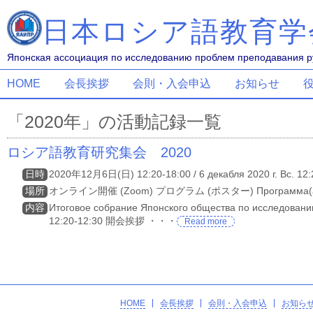
日本ロシア語教育学
Японская ассоциация по исследованию проблем преподавания ру
HOME
会長挨拶
会則・入会申込
お知らせ
「2020年」の活動記録一覧
ロシア語教育研究集会 2020
日時
2020年12月6日(日) 12:20-18:00 / 6 декабля 2020 г. Вс. 12:
場所
オンライン開催 (Zoom) プログラム (ポスター) Программа(
内容
Итоговое собрание Японского общества по исследовани
12:20-12:30 開会挨拶 ・・・
Read more
HOME
会長挨拶
会則・入会申込
お知ら